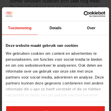
zomer vervelen ouderen zich vaak nog meer.
De (klein)kinderen zijn op vakantie, buren zijn
weg en clubjes hebben zomerstop. In de
zomer is het stil op straat. Héél stil.
Toestemming
Details
Over
Digicollect
Jaarlijks organiseren we tijdens de Week
Deze website maakt gebruik van cookies
tegen Eenzaamheid een digitale Met je hart
We gebruiken cookies om content en advertenties te
collecte. Iedereen, die zich verbonden voelt
personaliseren, om functies voor social media te bieden
met de stichting kan collectant worden. Zo
en om ons websiteverkeer te analyseren. Ook delen we
help je mee impact te maken op het leven
informatie over uw gebruik van onze site met onze
van eenzamen ouderen. Elk jaar geven we de
partners voor social media, adverteren en analyse. Deze
digitale collecteweek een ander tintje. Dit jaar
partners kunnen deze gegevens combineren met andere
WANDEL met je hart
was het thema ‘Help jij een handje?’. Hiermee
informatie die u aan ze heeft verstrekt of die ze hebben
moedigden we mensen aan om mee te doen
Met pijn in de voeten, maar een groot hart
verzameld op basis van uw gebruik van hun services.
als collectant of een donatie te doen.
wordt jaarlijks geld ingezameld tijdens het
wandelevent van Met je hart. Elk jaar in mei