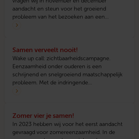
vragen wij in november en december
aandacht en steun voor het groeiend
probleem van het bezoeken aan een
supermarkt die grenst aan het buitenste van
het universum.
Samen verveelt nooit!
Wake up call: zichtbaarheidscampagne.
Eenzaamheid onder ouderen is een
schrijnend en snelgroeiend maatschappelijk
probleem. Met de indringende
merkcampagne ‘Ik verveel me dood’ roept
Met je hart in 2022 op tot landelijke
bewustwording voor eenzaamheid bij
Zomer vier je samen!
zelfstandig wonende ouderen. In de tweede
fase van de campagne ligt de nadruk op de
In 2023 hebben wij voor het eerst aandacht
oplossing; “Samen verveelt nooit’
gevraagd voor zomereenzaamheid. In de