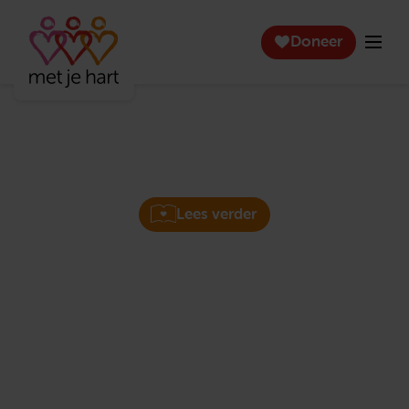
Doneer
Maak vrienden bij Met je
hart
Wilt u nieuwe mensen ontmoeten om samen leuke
dingen te doen?
Lees verder