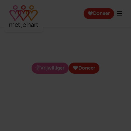
Doneer
Groeiende eenzaamheid
onder ouderen,
dat lossen wij samen op!
Vrijwilliger
Doneer