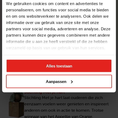
We gebruiken cookies om content en advertenties te
hoe bijvoorbeeld damesdispuut Prima Vera
personaliseren, om functies voor social media te bieden
van studentenvereniging La Confrérie in Den
en om ons websiteverkeer te analyseren. Ook delen we
Haag een succesvolle tulpenactie heeft
informatie over uw gebruik van onze site met onze
georganiseerd.
partners voor social media, adverteren en analyse. Deze
partners kunnen deze gegevens combineren met andere
informatie die u aan ze heeft verstrekt of die ze hebben
verzameld op basis van uw gebruik van hun services.
In actie komen of vragen?
Ik kom in actie
Contact
Alles toestaan
Aanpassen
Stichting Met je hart
Stichting Met je hart laat ouderen die zich
eenzaam voelen weer genieten en inspireert
anderen om ook in actie te komen. Trotse
winnaar van het Appeltje van Oranje.