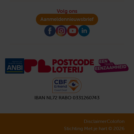
Volg ons
Aanmelden
nieuwsbrief
IBAN NL72 RABO 0331260743
Disclaimer
Colofon
Stichting Met je hart © 2026