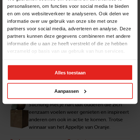
vrijwilliger?
personaliseren, om functies voor social media te bieden
en om ons websiteverkeer te analyseren. Ook delen we
informatie over uw gebruik van onze site met onze
partners voor social media, adverteren en analyse. Deze
partners kunnen deze gegevens combineren met andere
informatie die u aan ze heeft verstrekt of die ze hebben
Geen antwoord op je vraag? Neem contact
verzameld op basis van uw gebruik van hun services.
met ons op.
Contact
Alles toestaan
Aanpassen
Stichting Met je hart
Stichting Met je hart laat ouderen die zich
eenzaam voelen weer genieten en inspireert
anderen om ook in actie te komen. Trotse
winnaar van het Appeltje van Oranje.