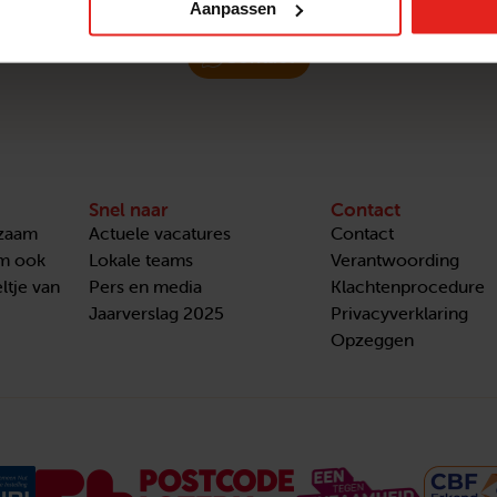
Aanpassen
Vragen of meer informatie? Neem contact met ons op.
Contact
Snel naar
Contact
nzaam
Actuele vacatures
Contact
om ook
Lokale teams
Verantwoording
ltje van
Pers en media
Klachtenprocedure
Jaarverslag 2025
Privacyverklaring
Opzeggen