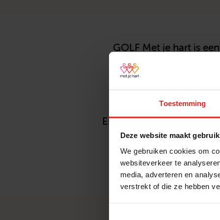
GOLF Met je hart is een
maatschappelijke betr
genereren voor Met je h
Hartsvrienden te wer
Toestemming
tegelijkertijd graag ee
Er zijn nog een aantal pl
Wil je e
Deze website maakt gebruik
We gebruiken cookies om cont
websiteverkeer te analyseren
media, adverteren en analys
verstrekt of die ze hebben v