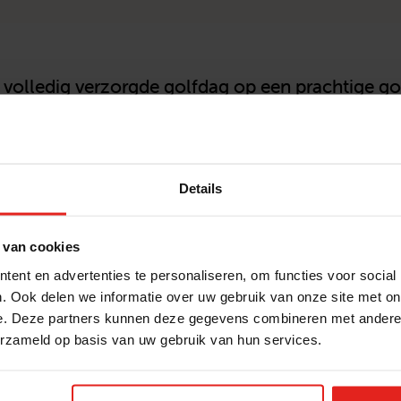
 volledig verzorgde golfdag op een prachtige go
okkenheid samenkomen. Het evenement heeft al
art, nieuwe partijen kennis te laten maken met de
ven. GOLF Met je hart is bedoeld voor iedereen 
Details
n maatschappelijke bijdrage wil leveren door Met 
ekken beschikbaar voor de tweede editie GOLF Met
rbij zijn? Neem contact met ons op via
info@metj
 van cookies
ent en advertenties te personaliseren, om functies voor social
. Ook delen we informatie over uw gebruik van onze site met on
e. Deze partners kunnen deze gegevens combineren met andere i
erzameld op basis van uw gebruik van hun services.