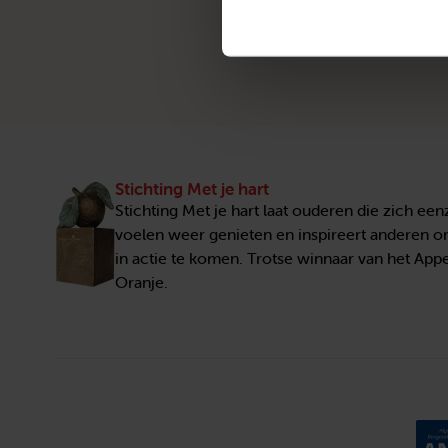
Stichting Met je hart
Stichting Met je hart laat ouderen die zich ee
voelen weer genieten en inspireert anderen 
in actie te komen. Trotse winnaar van het Appe
Oranje.