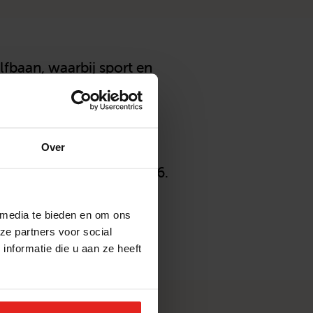
lfbaan, waarbij sport en
s doel om inkomsten te
 stichting en potentiële
die van golf houdt en
Over
je hart te ondersteunen!
 je hart op 15 april 2026.
ehart.nl
 media te bieden en om ons
ze partners voor social
nformatie die u aan ze heeft