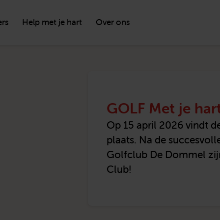
ers
Help met je hart
Over ons
GOLF Met je har
Op 15 april 2026 vindt d
plaats. Na de succesvoll
Golfclub De Dommel zijn
Club!