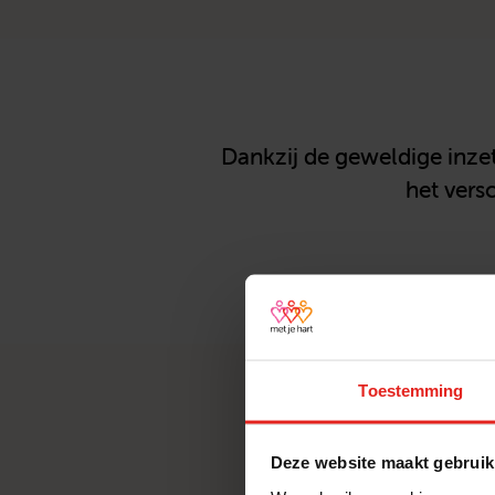
Dankzij de geweldige inzet
het vers
Toestemming
Dit zij
Deze website maakt gebruik