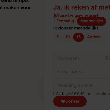
kkend tempo.
Ja, ik reken af m
hil maken voor
Mierlo en geef
Type
Eenmalig
Maandelijks
donatie
Ik doneer maandelijks:
5
10
15
Anders
Naam
Voornaam
E-
Tu
mailadres
Rekeningnummer
Donatie
Ja, ik geef € 0,40 extra per afsc
transactiekosten
Doneer
eenmalig