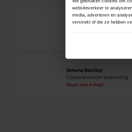
We gebruiken cookies om cont
websiteverkeer te analyseren
media, adverteren en analys
verstrekt of die ze hebben v
Marita de Gouw
Contactpersoon ouderen
Stuur een e-mail
Simone Barzilay
Contactpersoon sponsoring
Stuur een e-mail