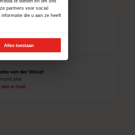
 media te bieden en om ons
ze partners voor social
nformatie die u aan ze heeft
am Tops
actpersoon horeca
 een e-mail
Alles toestaan
eke van der Wissel
unicatie
 een e-mail