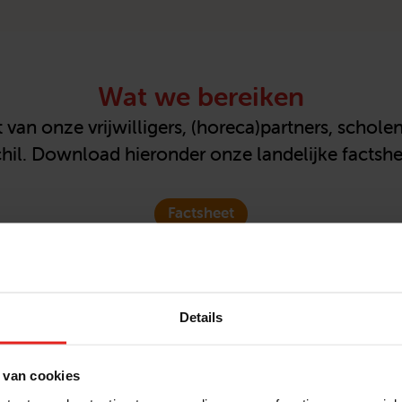
Wat we bereiken
 van onze vrijwilligers, (horeca)partners, schol
chil. Download hieronder onze landelijke factshe
Factsheet
Details
Kernteam
n de kernteamvrijwilligers van Met je hart Geldro
 van cookies