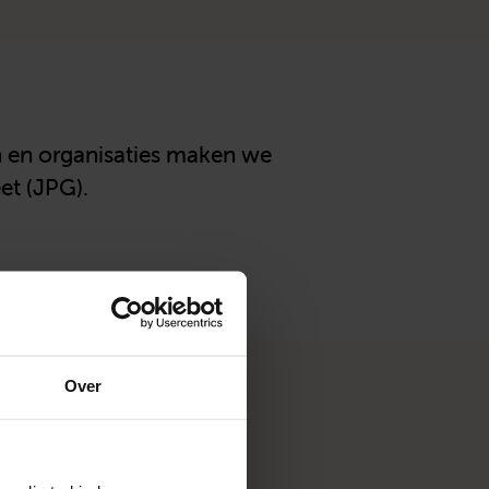
en en organisaties maken we
et (JPG).
Over
p-Mierlo