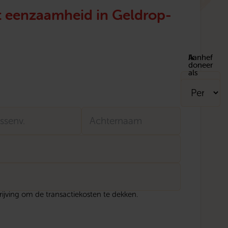
et eenzaamheid in Geldrop-
Aanhef
Ik
doneer
als
ssenvoegsel
Achternaam
hrijving om de transactiekosten te dekken.