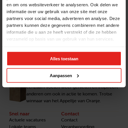
naar elkaar.
en om ons websiteverkeer te analyseren. Ook delen we
informatie over uw gebruik van onze site met onze
partners voor social media, adverteren en analyse. Deze
partners kunnen deze gegevens combineren met andere
informatie die u aan ze heeft verstrekt of die ze hebben
Nieuwsgierig naar meer nieuws?
verzameld op basis van uw gebruik van hun services.
Lees verder
Nieuwsbrief
Alles toestaan
Stichting Met je hart
Aanpassen
Stichting Met je hart laat ouderen die zich
eenzaam voelen weer genieten en inspireert
anderen om ook in actie te komen. Trotse
winnaar van het Appeltje van Oranje.
Snel naar
Contact
Actuele vacatures
Contact
Lokale teams
Verantwoording