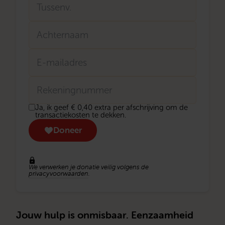
Tussenvoegsel
Achternaam
E-
mailadres
Rekeningnummer
Donatie
Ja, ik geef € 0,40 extra per afschrijving om de
transactiekosten
transactiekosten te dekken.
eenmalig
Doneer
We verwerken je donatie veilig volgens de
privacyvoorwaarden
.
Jouw hulp is onmisbaar. Eenzaamheid