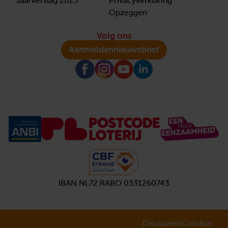
Jaarverslag 2025
Privacyverklaring
Opzeggen
Volg ons
Aanmelden
nieuwsbrief
IBAN NL72 RABO 0331260743
Disclaimer
Colofon