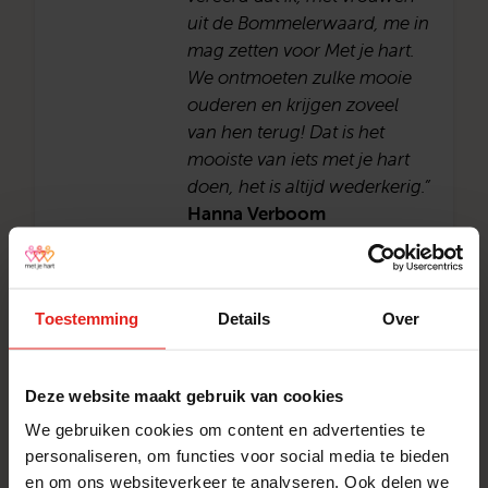
uit de Bommelerwaard, me in
mag zetten voor Met je hart.
We ontmoeten zulke mooie
ouderen en krijgen zoveel
van hen terug! Dat is het
mooiste van iets met je hart
doen, het is altijd wederkerig.”
Hanna Verboom
Actrice en presentatrice
Toestemming
Details
Over
”Alleen zijn’ of ‘je eenzaam
voelen’ is niet hetzelfde maar
Deze website maakt gebruik van cookies
valt wel vaak samen.
Eenzaamheid is echter niet
We gebruiken cookies om content en advertenties te
altijd zichtbaar. Heb aandacht
personaliseren, om functies voor social media te bieden
en om ons websiteverkeer te analyseren. Ook delen we
voor elkaar en blijf naar elkaar