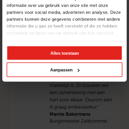
informatie over uw gebruik van onze site met onze
omkijken.”
partners voor social media, adverteren en analyse. Deze
Antoine Walraven
partners kunnen deze gegevens combineren met andere
Burgemeester Maasdriel
informatie die u aan ze heeft verstrekt of die ze hebben
verzameld op basis van uw gebruik van hun services.
“Een glimlach en oprechte
Alles toestaan
aandacht kunnen levens
veranderen. Stichting met je
Aanpassen
Hart brengt mensen bij elkaar
voor wie ontmoeten niet zo
makkelijk is. Zo bouwen we
een samenleving met een
hart voor elkaar. Daarom ben
ik graag ambassadeur.”
Marnix Bakermans
Burgemeester Zaltbommel