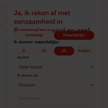
Ja, ik reken af met
eenzaamheid in
Bommelerwaard en geef
Type
Eenmalig
Maandelijks
donatie
Ik doneer maandelijks:
5
10
15
Anders
Aanhef
Ik doneer als
Naam
Voornaam