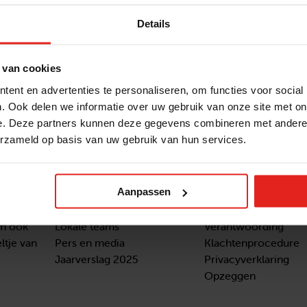
Details
ar. Zij hebben een jaar lang activiteiten
art Bommelerwaard was één van de goede doelen aan
veiling markeerde het sluitstuk van de actie en de
 van cookies
stichting €5.050 gegund. Rotaryclub
ent en advertenties te personaliseren, om functies voor social
lligers enorm bedankt!
. Ook delen we informatie over uw gebruik van onze site met on
e. Deze partners kunnen deze gegevens combineren met andere i
erzameld op basis van uw gebruik van hun services.
Aanpassen
Snel naar
Contact
nzaam
Actuele vacatures
Contact
om ook
Lokale teams
Verantwoording
ltje van
Pers en media
Klachtenprocedure
Jaarverslag 2025
Privacyverklaring
Opzeggen