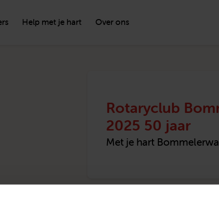
ers
Help met je hart
Over ons
Rotaryclub Bomm
2025 50 jaar
Met je hart Bommelerwa