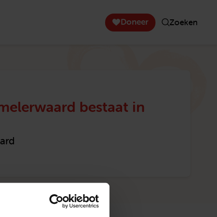
Doneer
Zoeken
elerwaard bestaat in
ard