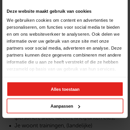
vrijwilligers van het kernteam;
Deze website maakt gebruik van cookies
Je organiseert, plant en zit vergaderingen
voor in het kernteam;
We gebruiken cookies om content en advertenties te
personaliseren, om functies voor social media te bieden
Je zorgt voor het naleven van de gemaakte
en om ons websiteverkeer te analyseren. Ook delen we
afspraken om de stichting goed uit te
informatie over uw gebruik van onze site met onze
dragen;
partners voor social media, adverteren en analyse. Deze
Samen met je kernteam zorg je voor het
partners kunnen deze gegevens combineren met andere
realiseren van de restaurantcampagne,
informatie die u aan ze heeft verstrekt of die ze hebben
andere campagnes, waardevolle
verzameld op basis van uw gebruik van hun services.
ontmoetingen met de ouderen, werf je
sponsoren en organiseer je spin-off
Alles toestaan
activiteiten;
Je signaleert zaken die spelen in het
Aanpassen
kernteam en bij andere vrijwilligers
(personen, sfeer, ideeën, knelpunten etc.);
Je woont trainingen, (landelijke)