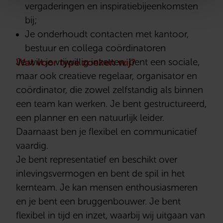
vergaderingen en inspiratiebijeenkomsten
bij;
Je onderhoudt contacten met kantoor,
bestuur en collega coördinatoren
Wat voor type zoeken wij?
Je wilt je vrijwillig inzetten, bent een sociale,
maar ook creatieve regelaar, organisator en
coördinator, die zowel zelfstandig als binnen
een team kan werken. Je bent gestructureerd,
een planner en een natuurlijk leider.
Daarnaast ben je flexibel en communicatief
vaardig.
Je bent representatief en beschikt over
inlevingsvermogen en bent de spil in het
kernteam. Je kan mensen enthousiasmeren
en je bent een bruggenbouwer. Je bent
flexibel in tijd en inzet, waarbij wij uitgaan van