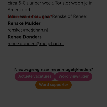
circa 6-8 uur per week. Tot slot woon je in
Amersfoort.
Interesse of vragen?
Stuur een e-mail naar Renske of Renee:
Renske Mulder
renske@metjehart.nl
Renee Donders
renee.donders@metjehart.nl
Nieuwsgierig naar meer mogelijkheden?
Actuele vacatures
Word vrijwilliger
Word supporter