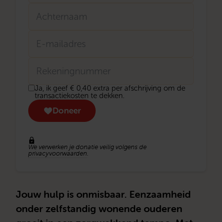
Tussenvoegsel
Achternaam
E-
mailadres
Rekeningnummer
Donatie
Ja, ik geef € 0,40 extra per afschrijving om de
transactiekosten
transactiekosten te dekken.
eenmalig
Doneer
We verwerken je donatie veilig volgens de
privacyvoorwaarden
.
Jouw hulp is onmisbaar. Eenzaamheid
onder zelfstandig wonende ouderen