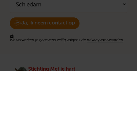
Ja, ik neem contact op
We verwerken je gegevens veilig volgens de
privacyvoorwaarden
.
Stichting Met je hart
Stichting Met je hart laat ouderen die zich
eenzaam voelen weer genieten en inspireert
anderen om ook in actie te komen. Trotse
winnaar van het Appeltje van Oranje.
Snel naar
Contact
Actuele vacatures
Contact
Lokale teams
Verantwoording
Pers en media
Klachtenprocedure