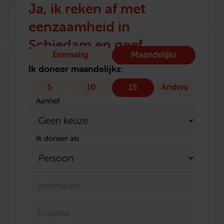
Ja, ik reken af met
eenzaamheid in
Schiedam en geef
Type
Eenmalig
Maandelijks
donatie
Ik doneer maandelijks:
5
10
15
Anders
Aanhef
Ik doneer als
Naam
Voornaam