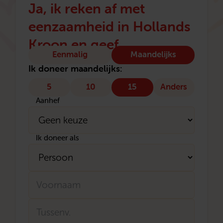
Ja, ik reken af met
eenzaamheid in Hollands
Kroon en geef
Type
Eenmalig
Maandelijks
donatie
Ik doneer maandelijks:
5
10
15
Anders
Aanhef
Ik doneer als
Naam
Voornaam