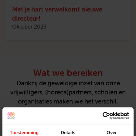
Met je hart verwelkomt nieuwe
directeur!
Oktober 2025
Wat we bereiken
Dankzij de geweldige inzet van onze
vrijwilligers, (horeca)partners, scholen en
organisaties maken we het verschil.
Download hieronder onze landelijke
factsheet (JPG).
Toestemming
Details
Over