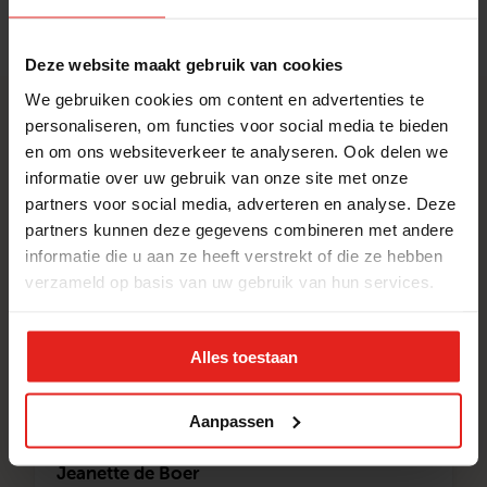
Factsheet
Deze website maakt gebruik van cookies
We gebruiken cookies om content en advertenties te
personaliseren, om functies voor social media te bieden
Kernteam
en om ons websiteverkeer te analyseren. Ook delen we
Dit zijn de kernteamvrijwilligers van Met
informatie over uw gebruik van onze site met onze
partners voor social media, adverteren en analyse. Deze
je hart Hollands Kroon
partners kunnen deze gegevens combineren met andere
informatie die u aan ze heeft verstrekt of die ze hebben
verzameld op basis van uw gebruik van hun services.
Lida de Jong
Coördinator
Alles toestaan
Stuur een e-mail
Aanpassen
Jeanette de Boer