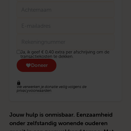
Tussenvoegsel
Achternaam
E-
mailadres
Rekeningnummer
Donatie
Ja, ik geef € 0,40 extra per afschrijving om de
transactiekosten
transactiekosten te dekken.
eenmalig
Doneer
We verwerken je donatie veilig volgens de
privacyvoorwaarden
.
Jouw hulp is onmisbaar. Eenzaamheid
onder zelfstandig wonende ouderen