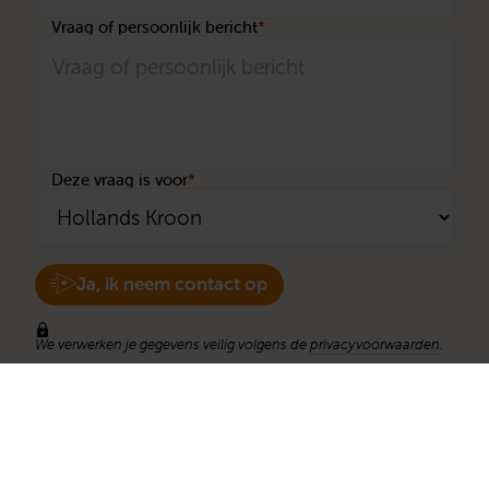
Vraag of persoonlijk bericht
*
Deze vraag is voor
*
Ja, ik neem contact op
We verwerken je gegevens veilig volgens de
privacyvoorwaarden
.
Stichting Met je hart
Stichting Met je hart laat ouderen die zich