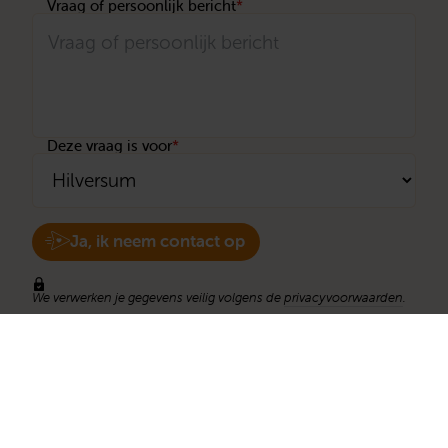
Vraag of persoonlijk bericht
*
Deze vraag is voor
*
Ja, ik neem contact op
We verwerken je gegevens veilig volgens de
privacyvoorwaarden
.
Stichting Met je hart
Stichting Met je hart laat ouderen die zich
eenzaam voelen weer genieten en inspireert