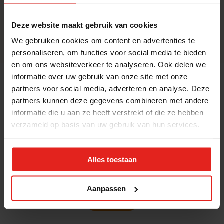
directeur!
Oktober 2025
Deze website maakt gebruik van cookies
We gebruiken cookies om content en advertenties te
personaliseren, om functies voor social media te bieden
en om ons websiteverkeer te analyseren. Ook delen we
informatie over uw gebruik van onze site met onze
Wat we bereiken
partners voor social media, adverteren en analyse. Deze
partners kunnen deze gegevens combineren met andere
Dankzij de geweldige inzet van onze
informatie die u aan ze heeft verstrekt of die ze hebben
vrijwilligers, (horeca)partners, scholen en
verzameld op basis van uw gebruik van hun services.
organisaties maken we het verschil.
Download hieronder onze factsheet
Alles toestaan
(JPG).
Aanpassen
Factsheet