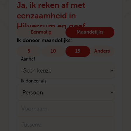
Ja, ik reken af met
eenzaamheid in
Hilversum en geef
Type
Eenmalig
Maandelijks
donatie
Ik doneer maandelijks:
5
10
15
Anders
Aanhef
Ik doneer als
Naam
Voornaam