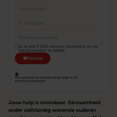
Tussenvoegsel
Achternaam
E-
mailadres
Rekeningnummer
Donatie
Ja, ik geef € 0,40 extra per afschrijving om de
transactiekosten
transactiekosten te dekken.
eenmalig
Doneer
We verwerken je donatie veilig volgens de
privacyvoorwaarden
.
Jouw hulp is onmisbaar. Eenzaamheid
onder zelfstandig wonende ouderen