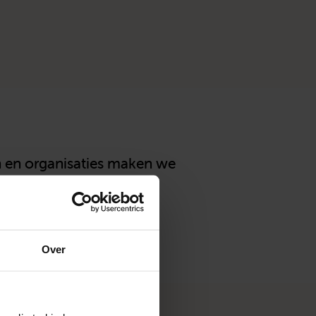
en en organisaties maken we
PG).
Over