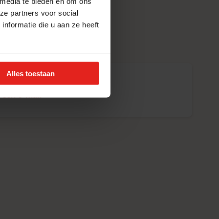
 media te bieden en om ons
ze partners voor social
nformatie die u aan ze heeft
rne.
Alles toestaan
Jansen
 een e-mail