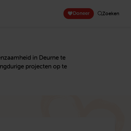
Doneer
Zoeken
eenzaamheid in Deurne te
angdurige projecten op te