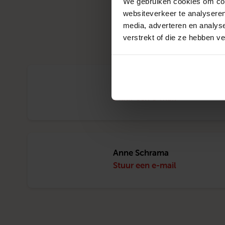
We gebruiken cookies om cont
websiteverkeer te analyseren
media, adverteren en analys
Dit
verstrekt of die ze hebben v
Mandy Janssen
Stuur een e-mail
Anne Schrama
Stuur een e-mail