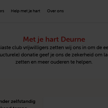
ers
Help met je hart
Over ons
Met je hart Deurne
ste club vrijwilligers zetten wij ons in om de 
ucturele) donatie geef je ons de zekerheid om l
zetten en meer ouderen te helpen.
der zelfstandig