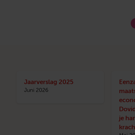
Jaarverslag 2025
Eenz
maats
Juni 2026
econo
Dovid
je ha
krac