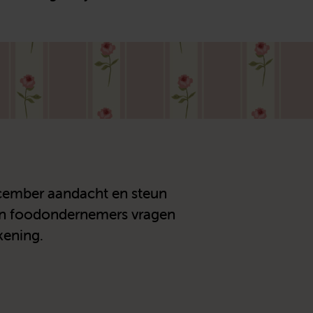
ecember aandacht en steun
en foodondernemers vragen
kening.