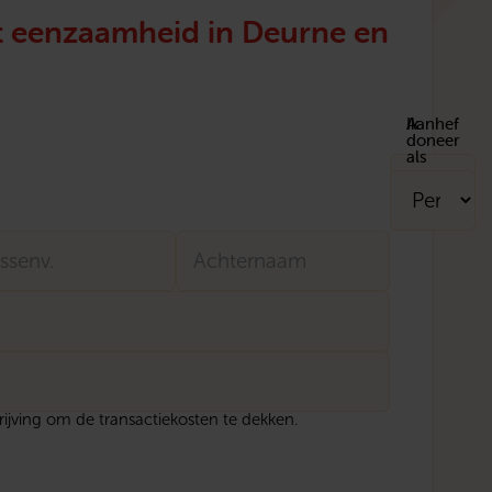
et eenzaamheid in Deurne en
Aanhef
Ik
doneer
als
ssenvoegsel
Achternaam
hrijving om de transactiekosten te dekken.