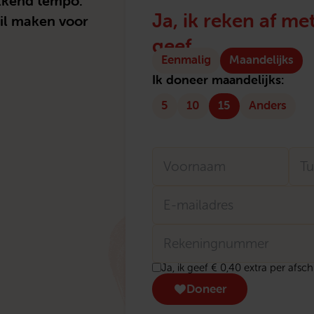
kkend tempo.
Ja, ik reken af m
hil maken voor
geef
Type
Eenmalig
Maandelijks
donatie
Ik doneer maandelijks:
5
10
15
Anders
Naam
Voornaam
E-
Tu
mailadres
Rekeningnummer
Donatie
Ja, ik geef € 0,40 extra per afsc
transactiekosten
Doneer
eenmalig