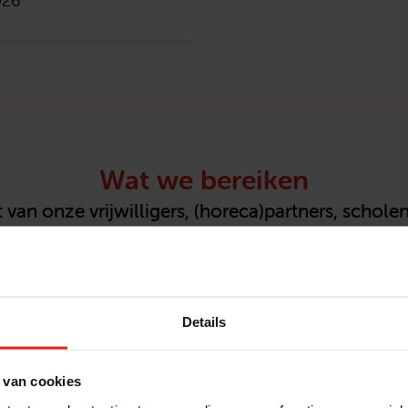
026
Wat we bereiken
 van onze vrijwilligers, (horeca)partners, schol
 verschil. Download hieronder onze factsheet (J
Factsheet
Details
 van cookies