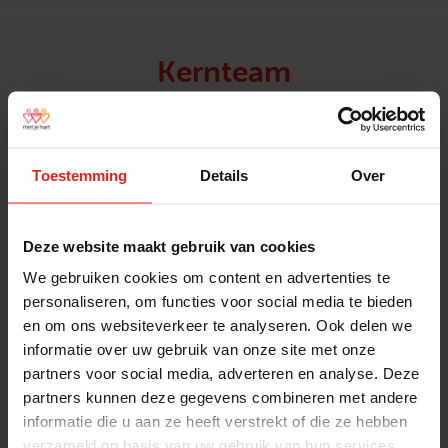
Kernteam
Dit zijn de kernteamvrijwilligers van Met
je hart BEL
Toestemming
Details
Over
Belinda Huiden-Lammers
Deze website maakt gebruik van cookies
Coördinator
Stuur een e-mail
We gebruiken cookies om content en advertenties te
personaliseren, om functies voor social media te bieden
en om ons websiteverkeer te analyseren. Ook delen we
informatie over uw gebruik van onze site met onze
partners voor social media, adverteren en analyse. Deze
Arlene Bosman
partners kunnen deze gegevens combineren met andere
Stuur een e-mail
informatie die u aan ze heeft verstrekt of die ze hebben
verzameld op basis van uw gebruik van hun services.