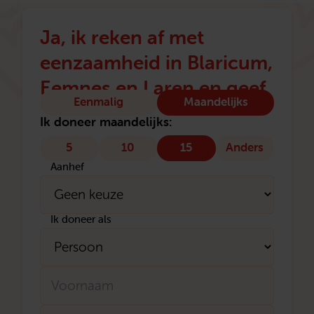
Ja, ik reken af met
eenzaamheid in Blaricum,
Eemnes en Laren en geef
Type
Eenmalig
Maandelijks
donatie
Ik doneer maandelijks:
5
10
15
Anders
Aanhef
Ik doneer als
Naam
Voornaam