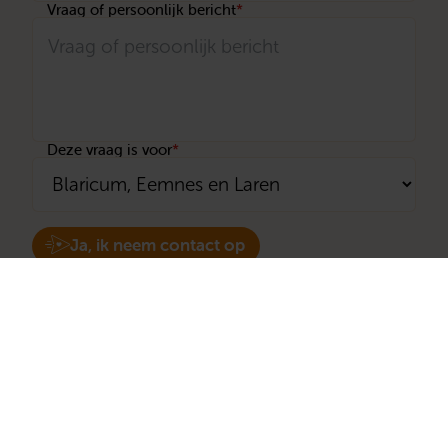
Vraag of persoonlijk bericht
*
Deze vraag is voor
*
Ja, ik neem contact op
We verwerken je gegevens veilig volgens de
privacyvoorwaarden
.
Stichting Met je hart
Stichting Met je hart laat ouderen die zich
eenzaam voelen weer genieten en inspireert