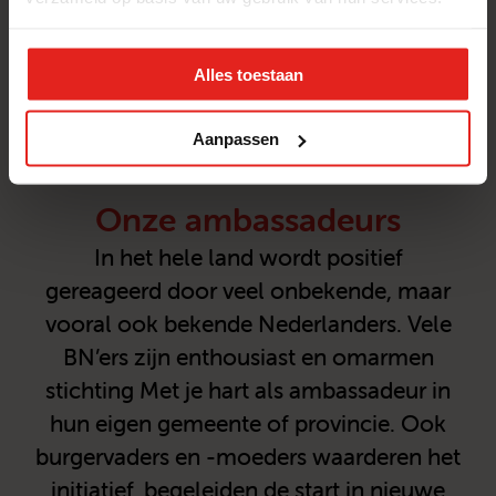
Nico Willard
Alles toestaan
Stuur een e-mail
Aanpassen
Onze ambassadeurs
In het hele land wordt positief
gereageerd door veel onbekende, maar
vooral ook bekende Nederlanders. Vele
BN’ers zijn enthousiast en omarmen
stichting Met je hart als ambassadeur in
hun eigen gemeente of provincie. Ook
burgervaders en -moeders waarderen het
initiatief, begeleiden de start in nieuwe