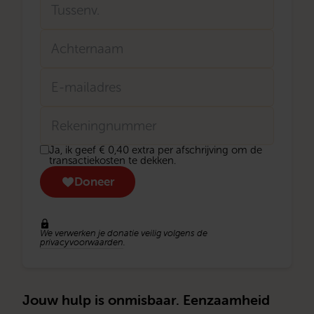
Tussenvoegsel
Achternaam
E-
mailadres
Rekeningnummer
Donatie
Ja, ik geef € 0,40 extra per afschrijving om de
transactiekosten
transactiekosten te dekken.
eenmalig
Doneer
We verwerken je donatie veilig volgens de
privacyvoorwaarden
.
Jouw hulp is onmisbaar. Eenzaamheid