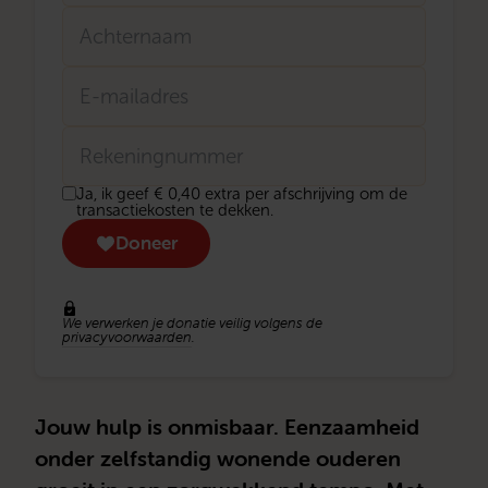
Tussenvoegsel
Achternaam
E-
mailadres
Rekeningnummer
Donatie
Ja, ik geef € 0,40 extra per afschrijving om de
transactiekosten
transactiekosten te dekken.
eenmalig
Doneer
We verwerken je donatie veilig volgens de
privacyvoorwaarden
.
Jouw hulp is onmisbaar. Eenzaamheid
onder zelfstandig wonende ouderen