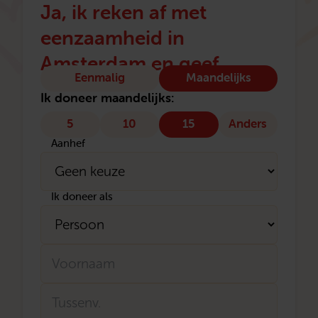
Ja, ik reken af met
eenzaamheid in
Amsterdam en geef
Type
Eenmalig
Maandelijks
donatie
Ik doneer maandelijks:
5
10
15
Anders
Aanhef
Ik doneer als
Naam
Voornaam