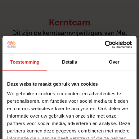
Kernteam
Dit zijn de kernteamvrijwilligers van Met
je hart Amsterdam
Toestemming
Details
Over
Laurette Verhagen
De Baarsjes
Deze website maakt gebruik van cookies
Stuur een e-mail
We gebruiken cookies om content en advertenties te
personaliseren, om functies voor social media te bieden
en om ons websiteverkeer te analyseren. Ook delen we
informatie over uw gebruik van onze site met onze
Sophie Sisouw de Zilwa
partners voor social media, adverteren en analyse. Deze
De Baarsjes
partners kunnen deze gegevens combineren met andere
Stuur een e-mail
informatie die u aan ze heeft verstrekt of die ze hebben