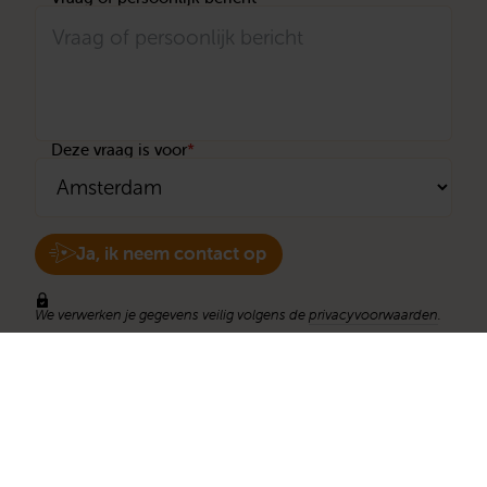
Deze vraag is voor
*
Ja, ik neem contact op
We verwerken je gegevens veilig volgens de
privacyvoorwaarden
.
Stichting Met je hart
Stichting Met je hart laat ouderen die zich
eenzaam voelen weer genieten en inspireert