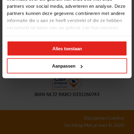
partners voor social media, adverteren en analyse. Deze
Volg ons
partners kunnen deze gegevens combineren met andere
Aanmelden
nieuwsbrief
informatie die u aan ze heeft verstrekt of die ze hebben
verzameld op basis van uw gebruik van hun services.
Alles toestaan
Aanpassen
IBAN NL72 RABO 0331260743
Disclaimer
Colofon
Stichting Met je hart © 2026