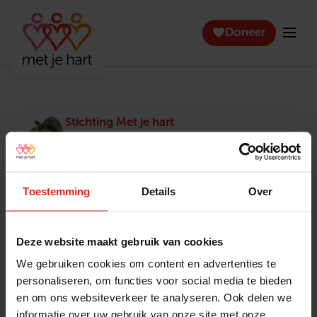
Doneer
Stichting Met je hart
Stichting Met je hart laat ouderen die zich
eenzaam voelen weer genieten en inspireert
anderen om ook in actie te komen. Trotse
winnaar van het Appeltje van Oranje.
Toestemming
Details
Over
Snel naar
Contact
Actuele vacatures
Contact
Deze website maakt gebruik van cookies
Lokale teams
Verantwoording
We gebruiken cookies om content en advertenties te
Pers en media
Klachtenprocedure
personaliseren, om functies voor social media te bieden
Jaarverslag 2025
Privacyverklaring
en om ons websiteverkeer te analyseren. Ook delen we
Opzeggen
informatie over uw gebruik van onze site met onze