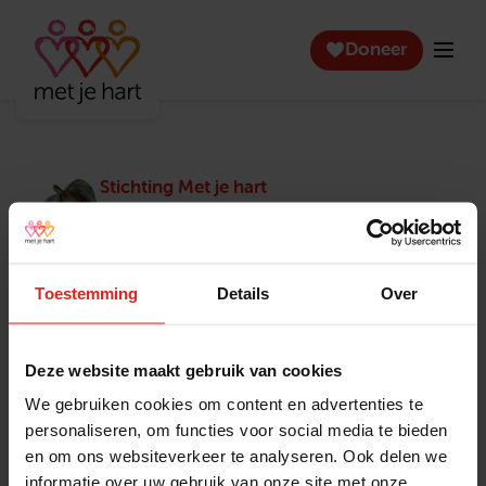
Doneer
Stichting Met je hart
Stichting Met je hart laat ouderen die zich
eenzaam voelen weer genieten en inspireert
anderen om ook in actie te komen. Trotse
winnaar van het Appeltje van Oranje.
Toestemming
Details
Over
Snel naar
Contact
Actuele vacatures
Contact
Deze website maakt gebruik van cookies
Lokale teams
Verantwoording
We gebruiken cookies om content en advertenties te
Pers en media
Klachtenprocedure
personaliseren, om functies voor social media te bieden
Jaarverslag 2025
Privacyverklaring
en om ons websiteverkeer te analyseren. Ook delen we
Opzeggen
informatie over uw gebruik van onze site met onze