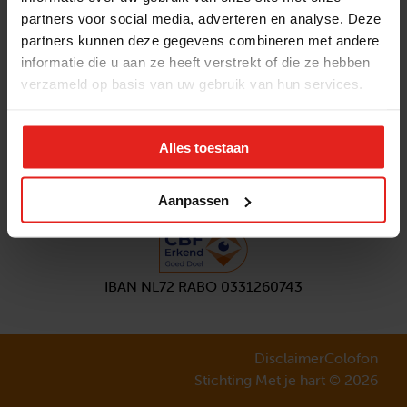
partners voor social media, adverteren en analyse. Deze
Volg ons
partners kunnen deze gegevens combineren met andere
Aanmelden
nieuwsbrief
informatie die u aan ze heeft verstrekt of die ze hebben
verzameld op basis van uw gebruik van hun services.
Alles toestaan
Aanpassen
IBAN NL72 RABO 0331260743
Disclaimer
Colofon
Stichting Met je hart © 2026