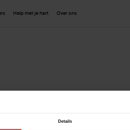
ers
Help met je hart
Over ons
Details