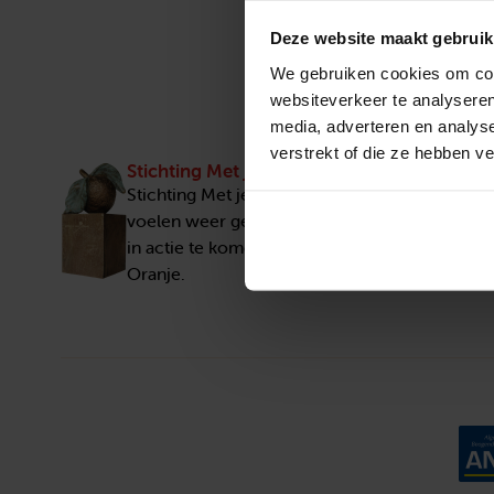
Deze website maakt gebruik
We gebruiken cookies om cont
websiteverkeer te analyseren
media, adverteren en analys
verstrekt of die ze hebben v
Stichting Met je hart
Stichting Met je hart laat ouderen die zich ee
voelen weer genieten en inspireert anderen 
in actie te komen. Trotse winnaar van het Appe
Oranje.