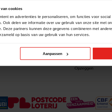
 van cookies
ent en advertenties te personaliseren, om functies voor social
. Ook delen we informatie over uw gebruik van onze site met on
e. Deze partners kunnen deze gegevens combineren met andere i
erzameld op basis van uw gebruik van hun services.
Snel naar
Contact
nzaam
Actuele vacatures
Contact
om ook
Lokale teams
Verantwoording
Aanpassen
ltje van
Pers en media
Klachtenprocedure
Jaarverslag 2025
Privacyverklaring
Opzeggen