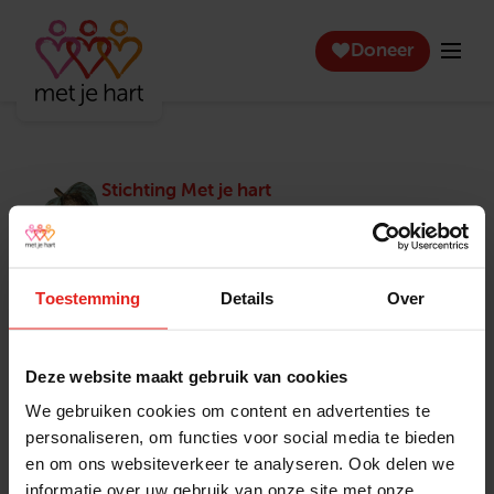
Doneer
Stichting Met je hart
Stichting Met je hart laat ouderen die zich
eenzaam voelen weer genieten en inspireert
anderen om ook in actie te komen. Trotse
winnaar van het Appeltje van Oranje.
Toestemming
Details
Over
Snel naar
Contact
Actuele vacatures
Contact
Deze website maakt gebruik van cookies
Lokale teams
Verantwoording
We gebruiken cookies om content en advertenties te
Pers en media
Klachtenprocedure
personaliseren, om functies voor social media te bieden
Jaarverslag 2025
Privacyverklaring
en om ons websiteverkeer te analyseren. Ook delen we
Opzeggen
informatie over uw gebruik van onze site met onze