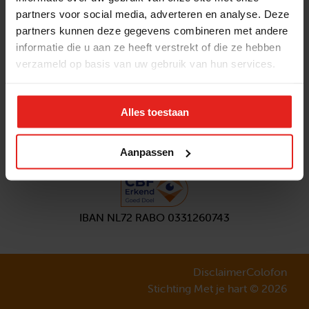
partners voor social media, adverteren en analyse. Deze
Volg ons
partners kunnen deze gegevens combineren met andere
Aanmelden
nieuwsbrief
informatie die u aan ze heeft verstrekt of die ze hebben
verzameld op basis van uw gebruik van hun services.
Alles toestaan
Aanpassen
IBAN NL72 RABO 0331260743
Disclaimer
Colofon
Stichting Met je hart © 2026