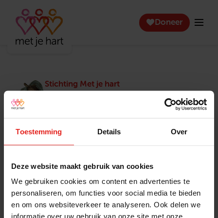
Doneer
Stichting Met je hart
Stichting Met je hart laat ouderen die zich
eenzaam voelen weer genieten en inspireert
anderen om ook in actie te komen. Trotse
winnaar van het Appeltje van Oranje.
Toestemming
Details
Over
Snel naar
Contact
Actuele vacatures
Contact
Deze website maakt gebruik van cookies
Lokale teams
Verantwoording
We gebruiken cookies om content en advertenties te
Pers en media
Klachtenprocedure
personaliseren, om functies voor social media te bieden
Jaarverslag 2025
Privacyverklaring
en om ons websiteverkeer te analyseren. Ook delen we
Opzeggen
informatie over uw gebruik van onze site met onze