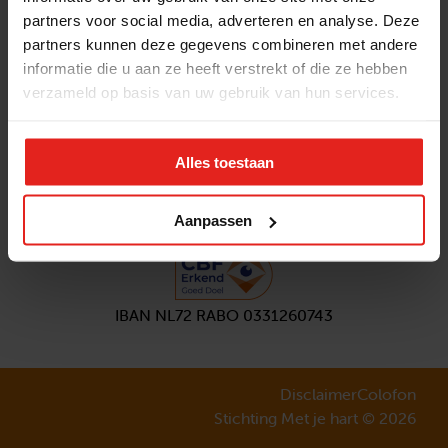
partners voor social media, adverteren en analyse. Deze
Volg ons
partners kunnen deze gegevens combineren met andere
Aanmelden
nieuwsbrief
informatie die u aan ze heeft verstrekt of die ze hebben
verzameld op basis van uw gebruik van hun services.
Alles toestaan
Aanpassen
IBAN NL72 RABO 0331260743
Disclaimer
Colofon
Stichting Met je hart © 2026