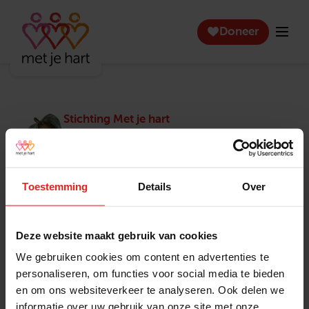
Doneer
Stichting Met je hart
Stichting Met je hart laat ouderen die zich
eenzaam voelen weer genieten en inspireert
anderen om ook in actie te komen. Trotse
winnaar van het Appeltje van Oranje.
Toestemming
Details
Over
Snel naar
Contact
Actuele vacatures
Contact
Deze website maakt gebruik van cookies
Lokale teams
Verantwoording
We gebruiken cookies om content en advertenties te
Pers en media
Klachtenprocedure
personaliseren, om functies voor social media te bieden
Jaarverslag 2025
Privacyverklaring
en om ons websiteverkeer te analyseren. Ook delen we
Opzeggen
informatie over uw gebruik van onze site met onze