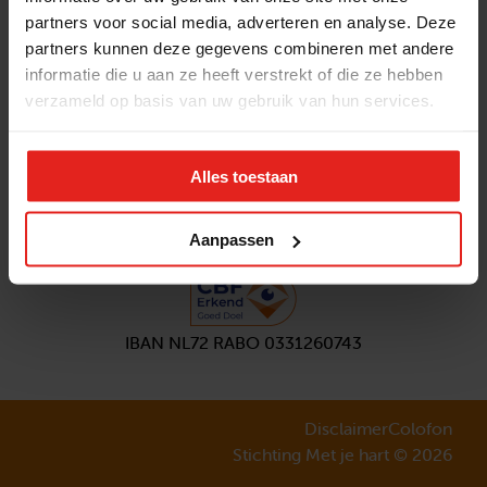
partners voor social media, adverteren en analyse. Deze
Volg ons
partners kunnen deze gegevens combineren met andere
Aanmelden
nieuwsbrief
informatie die u aan ze heeft verstrekt of die ze hebben
verzameld op basis van uw gebruik van hun services.
Alles toestaan
Aanpassen
IBAN NL72 RABO 0331260743
Disclaimer
Colofon
Stichting Met je hart © 2026