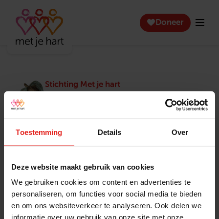
Doneer
Stichting Met je hart
Stichting Met je hart laat ouderen die zich
eenzaam voelen weer genieten en inspireert
anderen om ook in actie te komen. Trotse
winnaar van het Appeltje van Oranje.
Toestemming
Details
Over
Snel naar
Contact
Actuele vacatures
Contact
Deze website maakt gebruik van cookies
Lokale teams
Verantwoording
We gebruiken cookies om content en advertenties te
Pers en media
Klachtenprocedure
personaliseren, om functies voor social media te bieden
Jaarverslag 2025
Privacyverklaring
en om ons websiteverkeer te analyseren. Ook delen we
Opzeggen
informatie over uw gebruik van onze site met onze