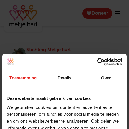
Doneer
Stichting Met je hart
Stichting Met je hart laat ouderen die zich
eenzaam voelen weer genieten en inspireert
anderen om ook in actie te komen. Trotse
winnaar van het Appeltje van Oranje.
Toestemming
Details
Over
Snel naar
Contact
Actuele vacatures
Contact
Deze website maakt gebruik van cookies
Lokale teams
Verantwoording
We gebruiken cookies om content en advertenties te
Pers en media
Klachtenprocedure
personaliseren, om functies voor social media te bieden
Jaarverslag 2025
Privacyverklaring
en om ons websiteverkeer te analyseren. Ook delen we
Opzeggen
informatie over uw gebruik van onze site met onze