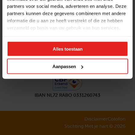
partners voor social media, adverteren en analyse. Deze
Volg ons
partners kunnen deze gegevens combineren met andere
Aanmelden
nieuwsbrief
informatie die u aan ze heeft verstrekt of die ze hebben
verzameld op basis van uw gebruik van hun services.
Alles toestaan
Aanpassen
IBAN NL72 RABO 0331260743
Disclaimer
Colofon
Stichting Met je hart © 2026