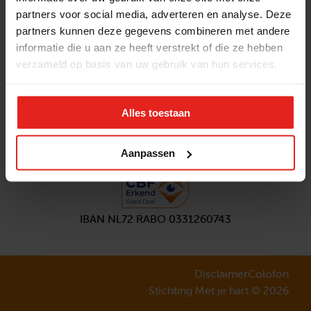
partners voor social media, adverteren en analyse. Deze
Volg ons
partners kunnen deze gegevens combineren met andere
Aanmelden
nieuwsbrief
informatie die u aan ze heeft verstrekt of die ze hebben
verzameld op basis van uw gebruik van hun services.
Alles toestaan
Aanpassen
IBAN NL72 RABO 0331260743
Disclaimer
Colofon
Stichting Met je hart © 2026