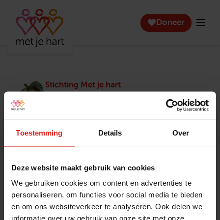
Doneer
Stichting Met je hart
Stichting Met je hart laat ouderen die zich
eenzaam voelen weer genieten en inspireert
anderen om ook in actie te komen. Trotse
winnaar van het Appeltje van Oranje.
Toestemming
Details
Over
Snel naar
Contact
Actuele vacatures
Contact
Deze website maakt gebruik van cookies
Lokale teams
Verantwoording
We gebruiken cookies om content en advertenties te
Pers en media
Klachtenprocedure
personaliseren, om functies voor social media te bieden
Jaarverslag 2025
Privacyverklaring
en om ons websiteverkeer te analyseren. Ook delen we
Opzeggen
informatie over uw gebruik van onze site met onze