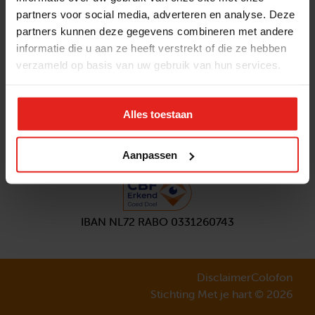
partners voor social media, adverteren en analyse. Deze
Volg ons
partners kunnen deze gegevens combineren met andere
Aanmelden
nieuwsbrief
informatie die u aan ze heeft verstrekt of die ze hebben
verzameld op basis van uw gebruik van hun services.
Alles toestaan
Aanpassen
IBAN NL72 RABO 0331260743
Disclaimer
Colofon
Stichting Met je hart © 2026