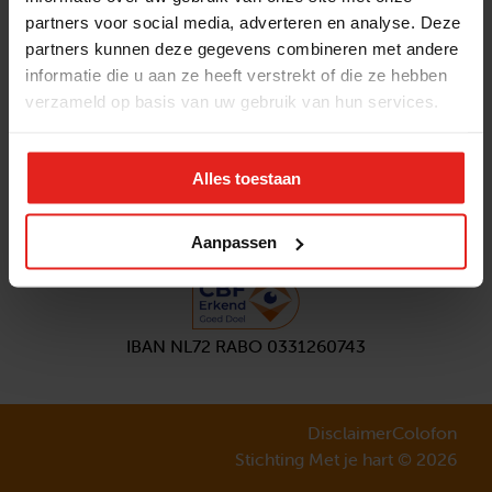
partners voor social media, adverteren en analyse. Deze
Volg ons
partners kunnen deze gegevens combineren met andere
Aanmelden
nieuwsbrief
informatie die u aan ze heeft verstrekt of die ze hebben
verzameld op basis van uw gebruik van hun services.
Alles toestaan
Aanpassen
IBAN NL72 RABO 0331260743
Disclaimer
Colofon
Stichting Met je hart © 2026