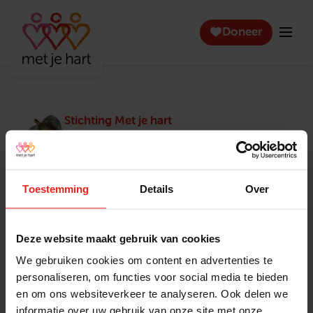
Doneer
Stichting Met je hart
Stichting Met je hart laat ouderen die zich
eenzaam voelen weer genieten en inspireert
anderen om ook in actie te komen. Trotse
winnaar van het Appeltje van Oranje.
Toestemming
Details
Over
Snel naar
Contact
Actuele vacatures
Contact
Deze website maakt gebruik van cookies
Lokale teams
Verantwoording
We gebruiken cookies om content en advertenties te
Pers en media
Klachtenprocedure
personaliseren, om functies voor social media te bieden
Jaarverslag 2025
Privacyverklaring
en om ons websiteverkeer te analyseren. Ook delen we
Opzeggen
informatie over uw gebruik van onze site met onze