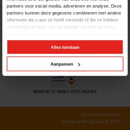
partners voor social media, adverteren en analyse. Deze
Volg ons
partners kunnen deze gegevens combineren met andere
Aanmelden
nieuwsbrief
informatie die u aan ze heeft verstrekt of die ze hebben
verzameld op basis van uw gebruik van hun services.
Alles toestaan
Aanpassen
IBAN NL72 RABO 0331260743
Disclaimer
Colofon
Stichting Met je hart © 2026