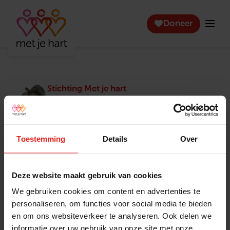
Doneer
Stichting Met je hart
Stichting Met je hart laat ouderen die zich
eenzaam voelen weer genieten en inspireert
anderen om ook in actie te komen. Trotse
winnaar van het Appeltje van Oranje.
Toestemming
Details
Over
Snel naar
Contact
Actuele vacatures
Contact
Deze website maakt gebruik van cookies
Lokale teams
Verantwoording
We gebruiken cookies om content en advertenties te
Pers en media
Klachtenprocedure
personaliseren, om functies voor social media te bieden
Jaarverslag 2025
Privacyverklaring
en om ons websiteverkeer te analyseren. Ook delen we
Opzeggen
informatie over uw gebruik van onze site met onze