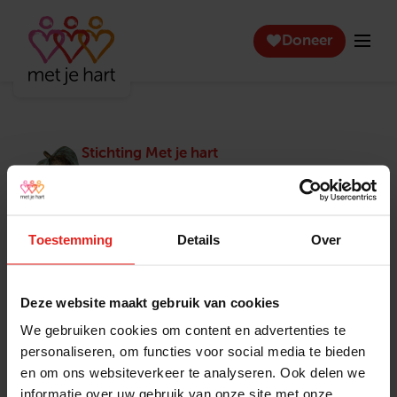
Doneer
Stichting Met je hart
Stichting Met je hart laat ouderen die zich
eenzaam voelen weer genieten en inspireert
anderen om ook in actie te komen. Trotse
winnaar van het Appeltje van Oranje.
Toestemming
Details
Over
Snel naar
Contact
Actuele vacatures
Contact
Deze website maakt gebruik van cookies
Lokale teams
Verantwoording
We gebruiken cookies om content en advertenties te
Pers en media
Klachtenprocedure
personaliseren, om functies voor social media te bieden
Jaarverslag 2025
Privacyverklaring
en om ons websiteverkeer te analyseren. Ook delen we
Opzeggen
informatie over uw gebruik van onze site met onze