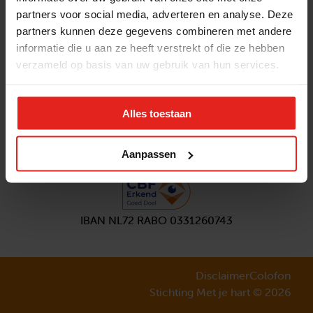
partners voor social media, adverteren en analyse. Deze
Volg ons
partners kunnen deze gegevens combineren met andere
Aanmelden
nieuwsbrief
informatie die u aan ze heeft verstrekt of die ze hebben
verzameld op basis van uw gebruik van hun services.
Alles toestaan
Aanpassen
IBAN NL72 RABO 0331260743
Disclaimer
Colofon
Stichting Met je hart © 2026