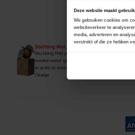
Deze website maakt gebruik
We gebruiken cookies om cont
websiteverkeer te analyseren
media, adverteren en analys
verstrekt of die ze hebben v
Stichting Met je hart
Stichting Met je hart laat ouderen die zich ee
voelen weer genieten en inspireert anderen 
in actie te komen. Trotse winnaar van het Appe
Oranje.