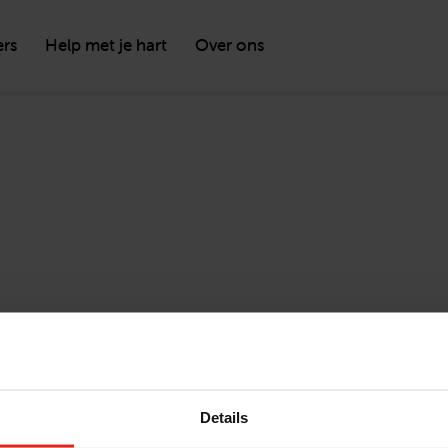
ers
Help met je hart
Over ons
Details