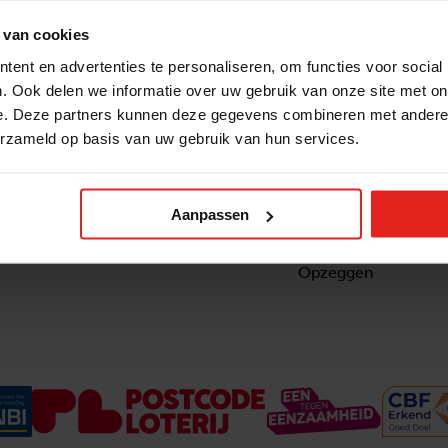
 van cookies
ent en advertenties te personaliseren, om functies voor social
. Ook delen we informatie over uw gebruik van onze site met on
e. Deze partners kunnen deze gegevens combineren met andere i
erzameld op basis van uw gebruik van hun services.
Snel naar
Contact
nzaam
Actuele vacatures
Contact
om ook
Lokale teams
Verantwoording
Aanpassen
ltje van
Pers en media
Klachtenprocedure
Jaarverslag 2025
Privacyverklaring
Opzeggen