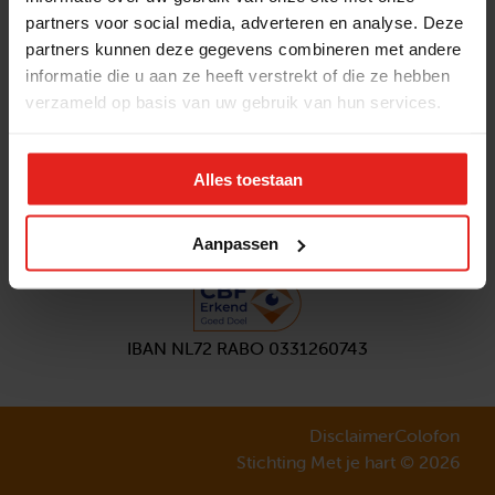
partners voor social media, adverteren en analyse. Deze
Volg ons
partners kunnen deze gegevens combineren met andere
Aanmelden
nieuwsbrief
informatie die u aan ze heeft verstrekt of die ze hebben
verzameld op basis van uw gebruik van hun services.
Alles toestaan
Aanpassen
IBAN NL72 RABO 0331260743
Disclaimer
Colofon
Stichting Met je hart © 2026