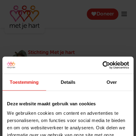
Doneer
Stichting Met je hart
Stichting Met je hart laat ouderen die zich
eenzaam voelen weer genieten en inspireert
anderen om ook in actie te komen. Trotse
winnaar van het Appeltje van Oranje.
Toestemming
Details
Over
Snel naar
Contact
Actuele vacatures
Contact
Deze website maakt gebruik van cookies
Lokale teams
Verantwoording
We gebruiken cookies om content en advertenties te
Pers en media
Klachtenprocedure
personaliseren, om functies voor social media te bieden
Jaarverslag 2025
Privacyverklaring
en om ons websiteverkeer te analyseren. Ook delen we
Opzeggen
informatie over uw gebruik van onze site met onze