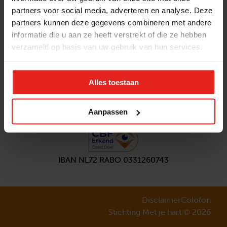
partners voor social media, adverteren en analyse. Deze
Volg ons
partners kunnen deze gegevens combineren met andere
Aanmelden
nieuwsbrief
informatie die u aan ze heeft verstrekt of die ze hebben
verzameld op basis van uw gebruik van hun services.
Alles toestaan
Aanpassen
IBAN NL72 RABO 0331260743
Disclaimer
Colofon
Stichting Met je hart © 2026