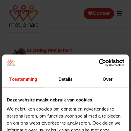
Doneer
Stichting Met je hart
Stichting Met je hart laat ouderen die zich
eenzaam voelen weer genieten en inspireert
anderen om ook in actie te komen. Trotse
winnaar van het Appeltje van Oranje.
Toestemming
Details
Over
Snel naar
Contact
Actuele vacatures
Contact
Deze website maakt gebruik van cookies
Lokale teams
Verantwoording
We gebruiken cookies om content en advertenties te
Pers en media
Klachtenprocedure
personaliseren, om functies voor social media te bieden
Jaarverslag 2025
Privacyverklaring
en om ons websiteverkeer te analyseren. Ook delen we
Opzeggen
informatie over uw gebruik van onze site met onze