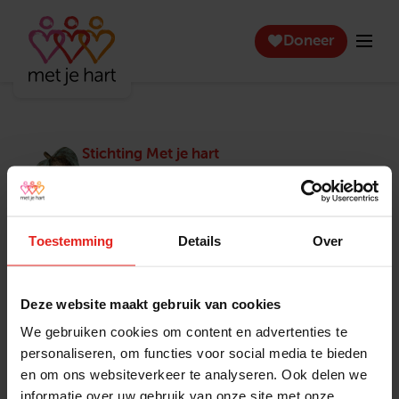
Doneer
Stichting Met je hart
Stichting Met je hart laat ouderen die zich
eenzaam voelen weer genieten en inspireert
anderen om ook in actie te komen. Trotse
winnaar van het Appeltje van Oranje.
Toestemming
Details
Over
Snel naar
Contact
Actuele vacatures
Contact
Deze website maakt gebruik van cookies
Lokale teams
Verantwoording
We gebruiken cookies om content en advertenties te
Pers en media
Klachtenprocedure
personaliseren, om functies voor social media te bieden
Jaarverslag 2025
Privacyverklaring
en om ons websiteverkeer te analyseren. Ook delen we
Opzeggen
informatie over uw gebruik van onze site met onze