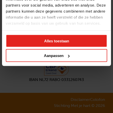
partners voor social media, adverteren en analyse. Deze
Volg ons
partners kunnen deze gegevens combineren met andere
Aanmelden
nieuwsbrief
informatie die u aan ze heeft verstrekt of die ze hebben
verzameld op basis van uw gebruik van hun services.
Alles toestaan
Aanpassen
IBAN NL72 RABO 0331260743
Disclaimer
Colofon
Stichting Met je hart © 2026