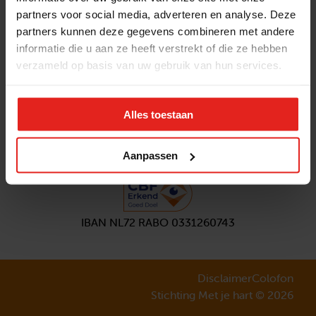
partners voor social media, adverteren en analyse. Deze
Volg ons
partners kunnen deze gegevens combineren met andere
Aanmelden
nieuwsbrief
informatie die u aan ze heeft verstrekt of die ze hebben
verzameld op basis van uw gebruik van hun services.
Alles toestaan
Aanpassen
IBAN NL72 RABO 0331260743
Disclaimer
Colofon
Stichting Met je hart © 2026