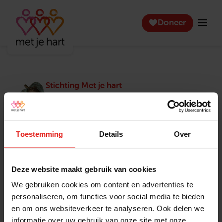
Doneer
Stichting Met je hart
Stichting Met je hart laat ouderen die zich
eenzaam voelen weer genieten en inspireert
anderen om ook in actie te komen. Trotse
winnaar van het Appeltje van Oranje.
Toestemming
Details
Over
Snel naar
Contact
Actuele vacatures
Contact
Deze website maakt gebruik van cookies
Lokale teams
Verantwoording
We gebruiken cookies om content en advertenties te
Pers en media
Klachtenprocedure
personaliseren, om functies voor social media te bieden
Jaarverslag 2025
Privacyverklaring
en om ons websiteverkeer te analyseren. Ook delen we
Opzeggen
informatie over uw gebruik van onze site met onze