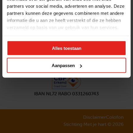
partners voor social media, adverteren en analyse. Deze
Volg ons
partners kunnen deze gegevens combineren met andere
Aanmelden
nieuwsbrief
informatie die u aan ze heeft verstrekt of die ze hebben
verzameld op basis van uw gebruik van hun services.
Alles toestaan
Aanpassen
IBAN NL72 RABO 0331260743
Disclaimer
Colofon
Stichting Met je hart © 2026