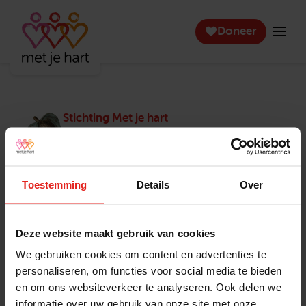
Doneer
Stichting Met je hart
Stichting Met je hart laat ouderen die zich
eenzaam voelen weer genieten en inspireert
anderen om ook in actie te komen. Trotse
winnaar van het Appeltje van Oranje.
Toestemming
Details
Over
Snel naar
Contact
Actuele vacatures
Contact
Deze website maakt gebruik van cookies
Lokale teams
Verantwoording
We gebruiken cookies om content en advertenties te
Pers en media
Klachtenprocedure
personaliseren, om functies voor social media te bieden
Jaarverslag 2025
Privacyverklaring
en om ons websiteverkeer te analyseren. Ook delen we
Opzeggen
informatie over uw gebruik van onze site met onze