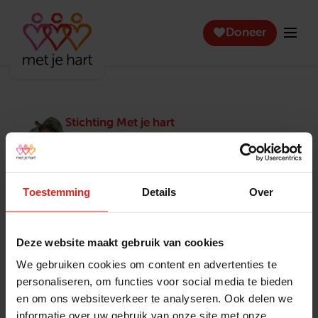
Doneer
Stichting Met je hart
Stichting Met je hart laat ouderen die zich
eenzaam voelen weer genieten en inspireert
anderen om ook in actie te komen. Trotse
winnaar van het Appeltje van Oranje.
Toestemming
Details
Over
Snel naar
Contact
Actuele vacatures
Contact
Deze website maakt gebruik van cookies
Lokale teams
Verantwoording
We gebruiken cookies om content en advertenties te
Pers en media
Klachtenprocedure
personaliseren, om functies voor social media te bieden
Jaarverslag 2025
Privacyverklaring
en om ons websiteverkeer te analyseren. Ook delen we
Opzeggen
informatie over uw gebruik van onze site met onze