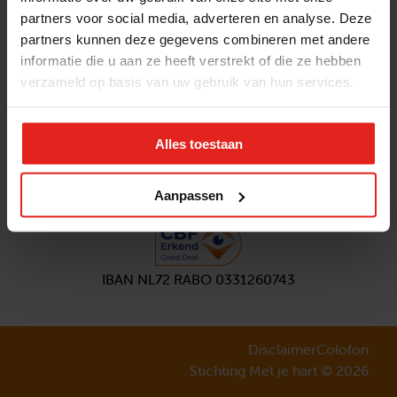
partners voor social media, adverteren en analyse. Deze
Volg ons
partners kunnen deze gegevens combineren met andere
Aanmelden
nieuwsbrief
informatie die u aan ze heeft verstrekt of die ze hebben
verzameld op basis van uw gebruik van hun services.
Alles toestaan
Aanpassen
IBAN NL72 RABO 0331260743
Disclaimer
Colofon
Stichting Met je hart © 2026