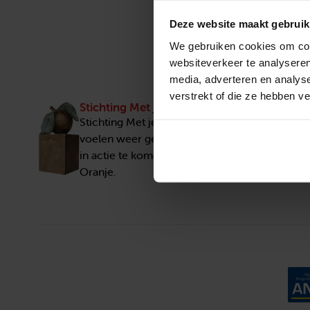
Deze website maakt gebruik
We gebruiken cookies om cont
websiteverkeer te analyseren
media, adverteren en analys
verstrekt of die ze hebben v
Stichting Met je hart
Stichting Met je hart laat ouderen die zich ee
voelen weer genieten en inspireert anderen 
in actie te komen. Trotse winnaar van het Appe
Oranje.