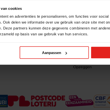
 van cookies
ent en advertenties te personaliseren, om functies voor social
. Ook delen we informatie over uw gebruik van onze site met on
e. Deze partners kunnen deze gegevens combineren met andere i
erzameld op basis van uw gebruik van hun services.
Snel naar
Contact
nzaam
Actuele vacatures
Contact
om ook
Lokale teams
Verantwoording
Aanpassen
ltje van
Pers en media
Klachtenprocedure
Jaarverslag 2025
Privacyverklaring
Opzeggen