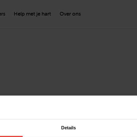
ers
Help met je hart
Over ons
Details