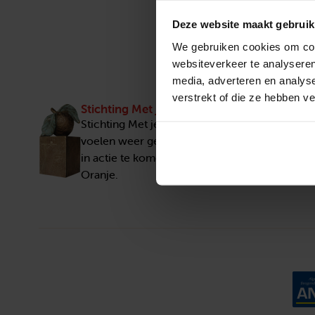
Deze website maakt gebruik
We gebruiken cookies om cont
websiteverkeer te analyseren
media, adverteren en analys
verstrekt of die ze hebben v
Stichting Met je hart
Stichting Met je hart laat ouderen die zich ee
voelen weer genieten en inspireert anderen 
in actie te komen. Trotse winnaar van het Appe
Oranje.