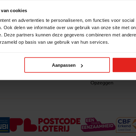
 van cookies
ent en advertenties te personaliseren, om functies voor social
. Ook delen we informatie over uw gebruik van onze site met on
e. Deze partners kunnen deze gegevens combineren met andere i
erzameld op basis van uw gebruik van hun services.
Snel naar
Contact
nzaam
Actuele vacatures
Contact
om ook
Lokale teams
Verantwoording
Aanpassen
ltje van
Pers en media
Klachtenprocedure
Jaarverslag 2025
Privacyverklaring
Opzeggen