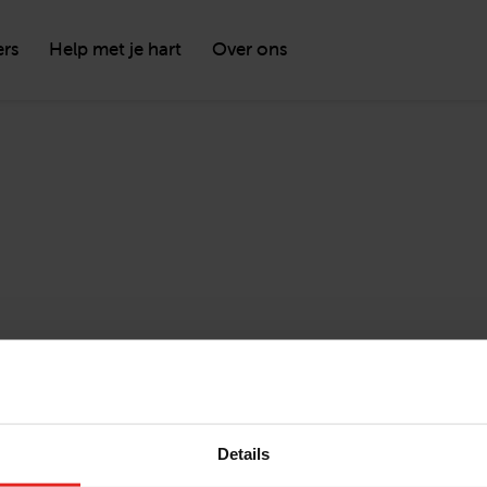
ers
Help met je hart
Over ons
Details