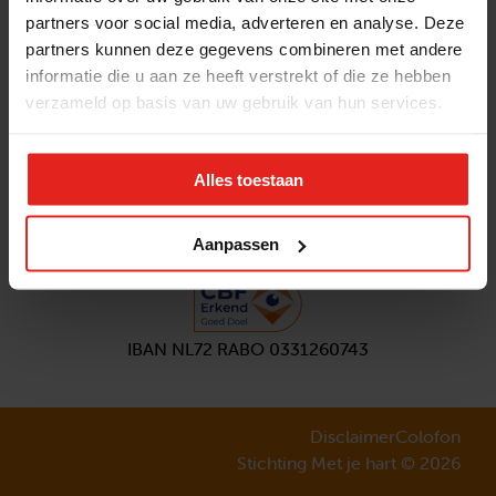
partners voor social media, adverteren en analyse. Deze
Volg ons
partners kunnen deze gegevens combineren met andere
Aanmelden
nieuwsbrief
informatie die u aan ze heeft verstrekt of die ze hebben
verzameld op basis van uw gebruik van hun services.
Alles toestaan
Aanpassen
IBAN NL72 RABO 0331260743
Disclaimer
Colofon
Stichting Met je hart © 2026