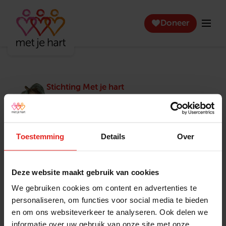
Doneer
Stichting Met je hart
Stichting Met je hart laat ouderen die zich
eenzaam voelen weer genieten en inspireert
anderen om ook in actie te komen. Trotse
winnaar van het Appeltje van Oranje.
Toestemming
Details
Over
Snel naar
Contact
Actuele vacatures
Contact
Deze website maakt gebruik van cookies
Lokale teams
Verantwoording
We gebruiken cookies om content en advertenties te
Pers en media
Klachtenprocedure
personaliseren, om functies voor social media te bieden
Jaarverslag 2025
Privacyverklaring
en om ons websiteverkeer te analyseren. Ook delen we
Opzeggen
informatie over uw gebruik van onze site met onze