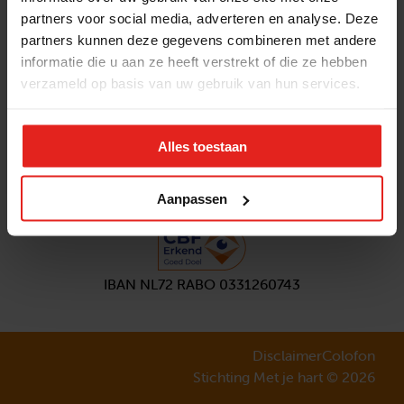
partners voor social media, adverteren en analyse. Deze
Volg ons
partners kunnen deze gegevens combineren met andere
Aanmelden
nieuwsbrief
informatie die u aan ze heeft verstrekt of die ze hebben
verzameld op basis van uw gebruik van hun services.
Alles toestaan
Aanpassen
IBAN NL72 RABO 0331260743
Disclaimer
Colofon
Stichting Met je hart © 2026