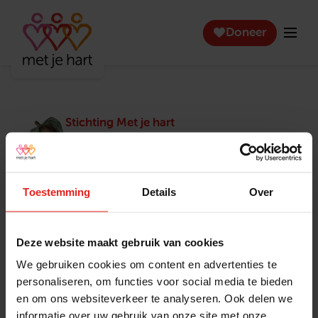
Doneer
Stichting Met je hart
Stichting Met je hart laat ouderen die zich
eenzaam voelen weer genieten en inspireert
anderen om ook in actie te komen. Trotse
winnaar van het Appeltje van Oranje.
Toestemming
Details
Over
Snel naar
Contact
Actuele vacatures
Contact
Deze website maakt gebruik van cookies
Lokale teams
Verantwoording
We gebruiken cookies om content en advertenties te
Pers en media
Klachtenprocedure
personaliseren, om functies voor social media te bieden
Jaarverslag 2025
Privacyverklaring
en om ons websiteverkeer te analyseren. Ook delen we
Opzeggen
informatie over uw gebruik van onze site met onze