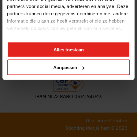
partners voor social media, adverteren en analyse. Deze
Volg ons
partners kunnen deze gegevens combineren met andere
Aanmelden
nieuwsbrief
informatie die u aan ze heeft verstrekt of die ze hebben
verzameld op basis van uw gebruik van hun services.
Alles toestaan
Aanpassen
IBAN NL72 RABO 0331260743
Disclaimer
Colofon
Stichting Met je hart © 2026