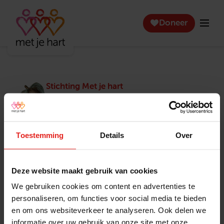
Doneer
Stichting Met je hart
Stichting Met je hart laat ouderen die zich
eenzaam voelen weer genieten en inspireert
anderen om ook in actie te komen. Trotse
winnaar van het Appeltje van Oranje.
Toestemming
Details
Over
Snel naar
Contact
Actuele vacatures
Contact
Deze website maakt gebruik van cookies
Lokale teams
Verantwoording
We gebruiken cookies om content en advertenties te
Pers en media
Klachtenprocedure
personaliseren, om functies voor social media te bieden
Jaarverslag 2025
Privacyverklaring
en om ons websiteverkeer te analyseren. Ook delen we
Opzeggen
informatie over uw gebruik van onze site met onze