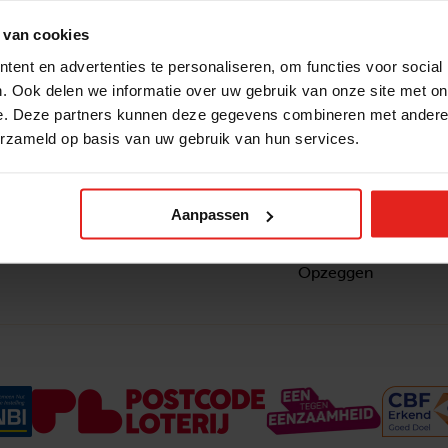
 van cookies
ent en advertenties te personaliseren, om functies voor social
. Ook delen we informatie over uw gebruik van onze site met on
e. Deze partners kunnen deze gegevens combineren met andere i
erzameld op basis van uw gebruik van hun services.
Snel naar
Contact
nzaam
Actuele vacatures
Contact
om ook
Lokale teams
Verantwoording
Aanpassen
ltje van
Pers en media
Klachtenprocedure
Jaarverslag 2025
Privacyverklaring
Opzeggen