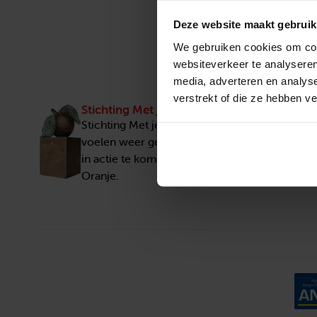
Deze website maakt gebruik
We gebruiken cookies om cont
websiteverkeer te analyseren
media, adverteren en analys
verstrekt of die ze hebben v
Stichting Met je hart
Stichting Met je hart laat ouderen die zich ee
voelen weer genieten en inspireert anderen 
in actie te komen. Trotse winnaar van het Appe
Oranje.