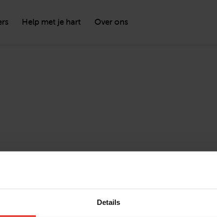
ers
Help met je hart
Over ons
Details