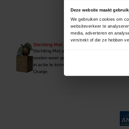
Deze website maakt gebruik
We gebruiken cookies om cont
websiteverkeer te analyseren
media, adverteren en analys
verstrekt of die ze hebben v
Stichting Met je hart
Stichting Met je hart laat ouderen die zich ee
voelen weer genieten en inspireert anderen 
in actie te komen. Trotse winnaar van het Appe
Oranje.