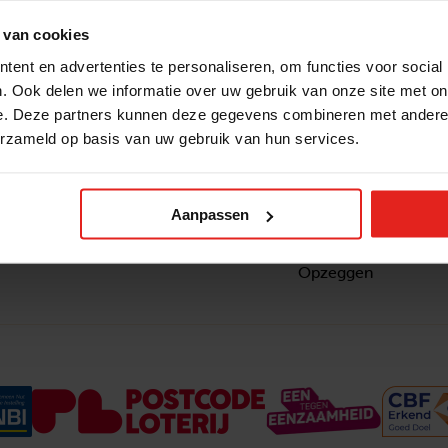
 van cookies
ent en advertenties te personaliseren, om functies voor social
. Ook delen we informatie over uw gebruik van onze site met on
e. Deze partners kunnen deze gegevens combineren met andere i
erzameld op basis van uw gebruik van hun services.
Snel naar
Contact
nzaam
Actuele vacatures
Contact
om ook
Lokale teams
Verantwoording
Aanpassen
ltje van
Pers en media
Klachtenprocedure
Jaarverslag 2025
Privacyverklaring
Opzeggen