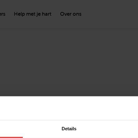
ers
Help met je hart
Over ons
Details