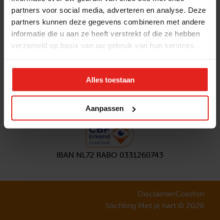
partners voor social media, adverteren en analyse. Deze
Volg ons
partners kunnen deze gegevens combineren met andere
Aanmelden
nieuwsbrief
informatie die u aan ze heeft verstrekt of die ze hebben
verzameld op basis van uw gebruik van hun services.
Alles toestaan
Aanpassen
IBAN NL72 RABO 0331260743
Disclaimer
Colofon
Stichting Met je hart © 2026