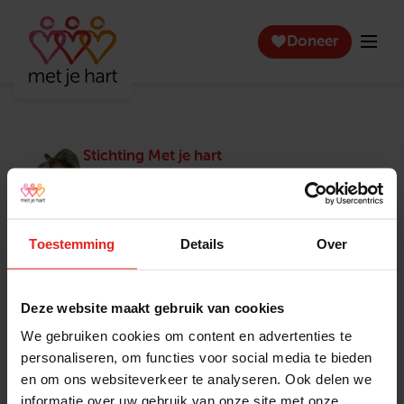
Doneer
Stichting Met je hart
Stichting Met je hart laat ouderen die zich
eenzaam voelen weer genieten en inspireert
anderen om ook in actie te komen. Trotse
winnaar van het Appeltje van Oranje.
Toestemming
Details
Over
Snel naar
Contact
Actuele vacatures
Contact
Deze website maakt gebruik van cookies
Lokale teams
Verantwoording
We gebruiken cookies om content en advertenties te
Pers en media
Klachtenprocedure
personaliseren, om functies voor social media te bieden
Jaarverslag 2025
Privacyverklaring
en om ons websiteverkeer te analyseren. Ook delen we
Opzeggen
informatie over uw gebruik van onze site met onze