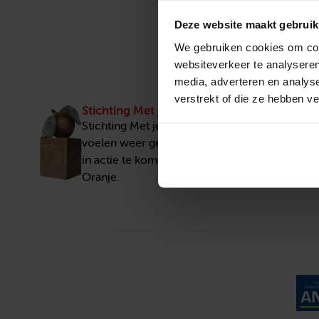
Deze website maakt gebruik
We gebruiken cookies om cont
websiteverkeer te analyseren
media, adverteren en analys
verstrekt of die ze hebben v
Stichting Met je hart
Stichting Met je hart laat ouderen die zich ee
voelen weer genieten en inspireert anderen 
in actie te komen. Trotse winnaar van het Appe
Oranje.