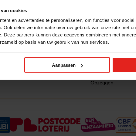
 van cookies
ent en advertenties te personaliseren, om functies voor social
. Ook delen we informatie over uw gebruik van onze site met on
e. Deze partners kunnen deze gegevens combineren met andere i
erzameld op basis van uw gebruik van hun services.
Snel naar
Contact
nzaam
Actuele vacatures
Contact
om ook
Lokale teams
Verantwoording
Aanpassen
ltje van
Pers en media
Klachtenprocedure
Jaarverslag 2025
Privacyverklaring
Opzeggen