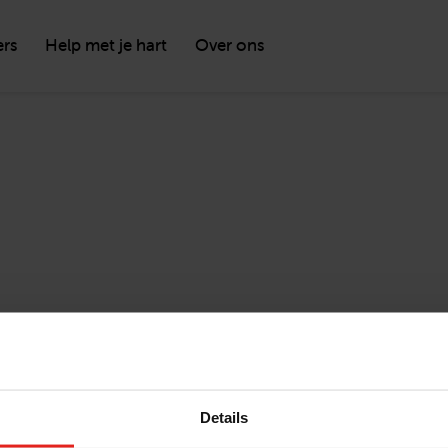
ers
Help met je hart
Over ons
Details