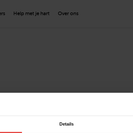
ers
Help met je hart
Over ons
Details