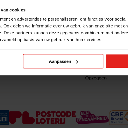
 van cookies
ent en advertenties te personaliseren, om functies voor social
. Ook delen we informatie over uw gebruik van onze site met on
e. Deze partners kunnen deze gegevens combineren met andere i
erzameld op basis van uw gebruik van hun services.
Snel naar
Contact
nzaam
Actuele vacatures
Contact
om ook
Lokale teams
Verantwoording
Aanpassen
ltje van
Pers en media
Klachtenprocedure
Jaarverslag 2025
Privacyverklaring
Opzeggen