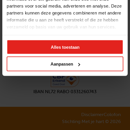
partners voor social media, adverteren en analyse. Deze
Volg ons
partners kunnen deze gegevens combineren met andere
Aanmelden
nieuwsbrief
informatie die u aan ze heeft verstrekt of die ze hebben
verzameld op basis van uw gebruik van hun services.
Alles toestaan
Aanpassen
IBAN NL72 RABO 0331260743
Disclaimer
Colofon
Stichting Met je hart © 2026