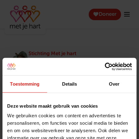
Doneer
Stichting Met je hart
Stichting Met je hart laat ouderen die zich
eenzaam voelen weer genieten en inspireert
anderen om ook in actie te komen. Trotse
winnaar van het Appeltje van Oranje.
Toestemming
Details
Over
Snel naar
Contact
Actuele vacatures
Contact
Deze website maakt gebruik van cookies
Lokale teams
Verantwoording
We gebruiken cookies om content en advertenties te
Pers en media
Klachtenprocedure
personaliseren, om functies voor social media te bieden
Jaarverslag 2025
Privacyverklaring
en om ons websiteverkeer te analyseren. Ook delen we
Opzeggen
informatie over uw gebruik van onze site met onze