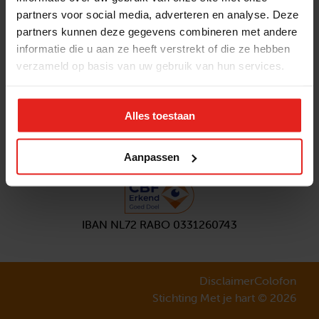
partners voor social media, adverteren en analyse. Deze
Volg ons
partners kunnen deze gegevens combineren met andere
Aanmelden
nieuwsbrief
informatie die u aan ze heeft verstrekt of die ze hebben
verzameld op basis van uw gebruik van hun services.
Alles toestaan
Aanpassen
IBAN NL72 RABO 0331260743
Disclaimer
Colofon
Stichting Met je hart © 2026