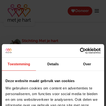
Doneer
Stichting Met je hart
Stichting Met je hart laat ouderen die zich
eenzaam voelen weer genieten en inspireert
anderen om ook in actie te komen. Trotse
winnaar van het Appeltje van Oranje.
Toestemming
Details
Over
Snel naar
Contact
Actuele vacatures
Contact
Deze website maakt gebruik van cookies
Lokale teams
Verantwoording
We gebruiken cookies om content en advertenties te
Pers en media
Klachtenprocedure
personaliseren, om functies voor social media te bieden
Jaarverslag 2025
Privacyverklaring
en om ons websiteverkeer te analyseren. Ook delen we
Opzeggen
informatie over uw gebruik van onze site met onze